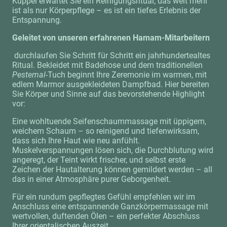
Kuppel erwartet Sie ein Reinigungsritual, das weit mehr
ist als nur Körperpflege – es ist ein tiefes Erlebnis der
Entspannung.
Geleitet von unseren erfahrenen Hamam-Mitarbeitern
durchlaufen Sie Schritt für Schritt ein jahrhundertealtes
Ritual. Bekleidet mit Badehose und dem traditionellen
Pestemal
-Tuch beginnt Ihre Zeremonie im warmen, mit
edlem Marmor ausgekleideten Dampfbad. Hier bereiten
Sie Körper und Sinne auf das bevorstehende Highlight
vor:
Eine wohltuende Seifenschaummassage mit üppigem,
weichem Schaum – so reinigend und tiefenwirksam,
dass sich Ihre Haut wie neu anfühlt.
Muskelverspannungen lösen sich, die Durchblutung wird
angeregt, der Teint wirkt frischer, und selbst erste
Zeichen der Hautalterung können gemildert werden – all
das in einer Atmosphäre purer Geborgenheit.
Für ein rundum gepflegtes Gefühl empfehlen wir im
Anschluss eine entspannende Ganzkörpermassage mit
wertvollen, duftenden Ölen – ein perfekter Abschluss
Ihrer orientalischen Auszeit.